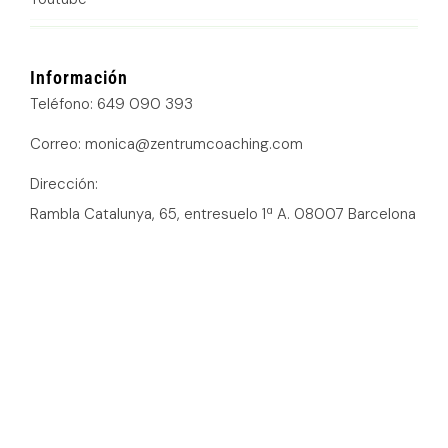
Información
Teléfono: 649 090 393
Correo: monica@zentrumcoaching.com
Dirección:
Rambla Catalunya, 65, entresuelo 1ª A. 08007 Barcelona
Política de cookies
Política de privacidad
Declaración de accesibilidad
Política de suscripción
Aviso legal
Un servicio de
©2026 MOLES ASSESSORS CONSULTING SLU.