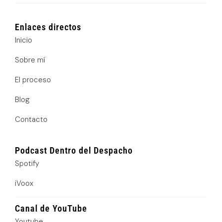
n
s
o
k
t
t
e
a
i
d
g
f
Enlaces directos
i
r
y
n
a
Inicio
m
Sobre mí
El proceso
Blog
Contacto
Podcast Dentro del Despacho
Spotify
iVoox
Canal de YouTube
Youtube