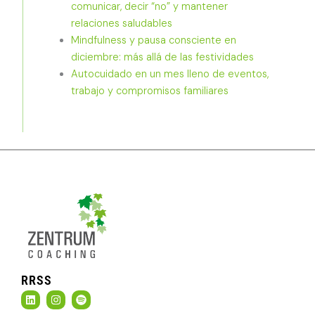
comunicar, decir “no” y mantener
relaciones saludables
Mindfulness y pausa consciente en
diciembre: más allá de las festividades
Autocuidado en un mes lleno de eventos,
trabajo y compromisos familiares
RRSS
L
I
S
i
n
p