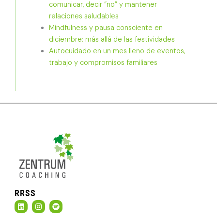
comunicar, decir “no” y mantener
relaciones saludables
Mindfulness y pausa consciente en
diciembre: más allá de las festividades
Autocuidado en un mes lleno de eventos,
trabajo y compromisos familiares
RRSS
L
I
S
i
n
p