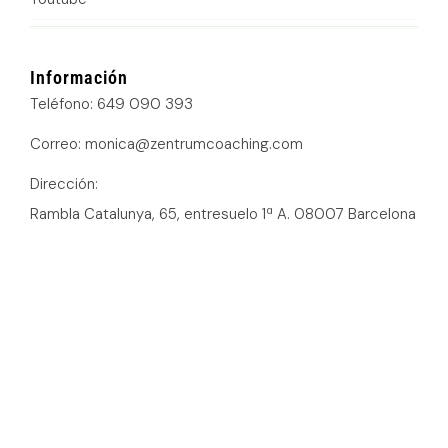
Información
Teléfono: 649 090 393
Correo: monica@zentrumcoaching.com
Dirección:
Rambla Catalunya, 65, entresuelo 1ª A. 08007 Barcelona
Política de cookies
Política de privacidad
Declaración de accesibilidad
Política de suscripción
Aviso legal
Un servicio de
©2026 MOLES ASSESSORS CONSULTING SLU.