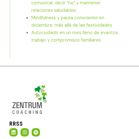
comunicar, decir “no” y mantener
relaciones saludables
Mindfulness y pausa consciente en
diciembre: más allá de las festividades
Autocuidado en un mes lleno de eventos,
trabajo y compromisos familiares
RRSS
L
I
S
i
n
p