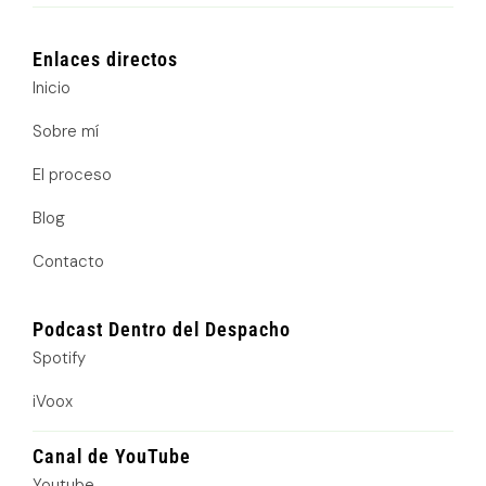
n
s
o
k
t
t
e
a
i
d
g
f
Enlaces directos
i
r
y
n
a
Inicio
m
Sobre mí
El proceso
Blog
Contacto
Podcast Dentro del Despacho
Spotify
iVoox
Canal de YouTube
Youtube