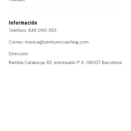
Información
Teléfono: 649 090 393
Correo: monica@zentrumcoaching.com
Dirección:
Rambla Catalunya, 65, entresuelo 1ª A. 08007 Barcelona
Política de cookies
Política de privacidad
Declaración de accesibilidad
Política de suscripción
Aviso legal
Un servicio de
©2026 MOLES ASSESSORS CONSULTING SLU.