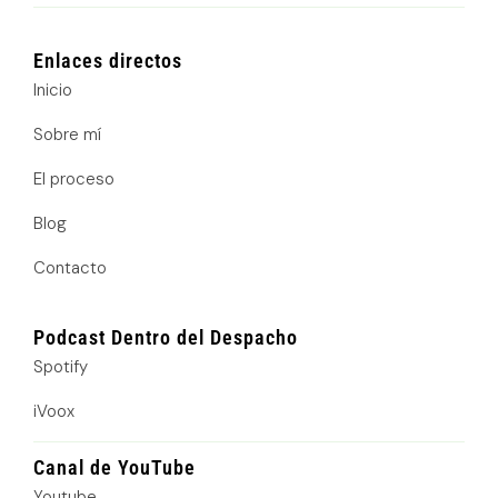
n
s
o
k
t
t
e
a
i
d
g
f
Enlaces directos
i
r
y
n
a
Inicio
m
Sobre mí
El proceso
Blog
Contacto
Podcast Dentro del Despacho
Spotify
iVoox
Canal de YouTube
Youtube