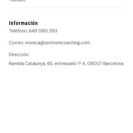
Información
Teléfono: 649 090 393
Correo: monica@zentrumcoaching.com
Dirección:
Rambla Catalunya, 65, entresuelo 1ª A. 08007 Barcelona
Política de cookies
Política de privacidad
Declaración de accesibilidad
Política de suscripción
Aviso legal
Un servicio de
©2026 MOLES ASSESSORS CONSULTING SLU.