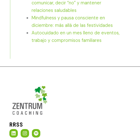
comunicar, decir “no” y mantener
relaciones saludables
Mindfulness y pausa consciente en
diciembre: más allá de las festividades
Autocuidado en un mes lleno de eventos,
trabajo y compromisos familiares
RRSS
L
I
S
i
n
p