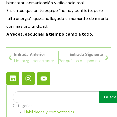
bienestar, comunicación y eficiencia real.
Si sientes que en tu equipo “no hay conflicto, pero
falta energía”, quizá ha llegado el momento de mirarlo
con más profundidad.
A veces, escuchar a tiempo cambia todo.
Ant
Sig
Entrada Anterior
Entrada Siguiente
Liderazgo consciente: cómo empezar el año con claridad, energía y bienestar
Por qué los equipos no están saturados de trabajo, sino de tensión emocional
L
I
Y
i
n
o
n
s
u
k
t
t
Buscar
Busca
e
a
u
d
Categorías
g
b
Habilidades y competencias
i
r
e