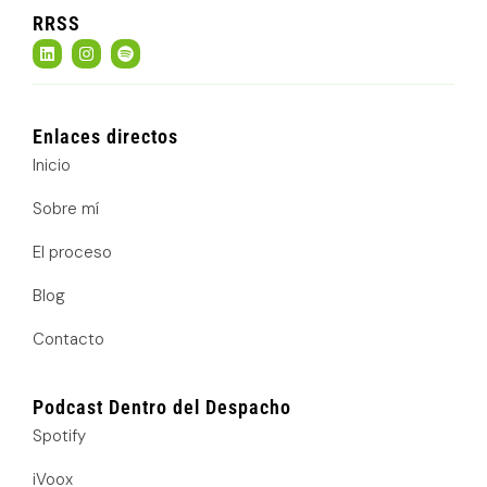
RRSS
L
I
S
i
n
p
n
s
o
k
t
t
e
a
i
d
g
f
Enlaces directos
i
r
y
n
a
Inicio
m
Sobre mí
El proceso
Blog
Contacto
Podcast Dentro del Despacho
Spotify
iVoox